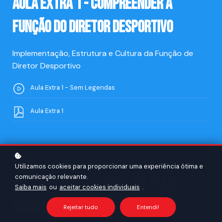
Aula Extra 1 - Compreender a
Função do Diretor Desportivo
Implementação, Estrutura e Cultura da Função de
Diretor Desportivo
Aula Extra 1 - Sem Legendas
Aula Extra 1
03
Utilizamos cookies para proporcionar uma experiência ótima e
comunicação relevante.
Aula Extra 2 - O Papel do Team
Saiba mais
ou
aceitar cookies individuais
.
Manager
Rejeitar tudo
Entendi!